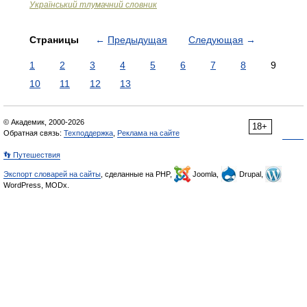
Український тлумачний словник
Страницы
←
Предыдущая
Следующая
→
1
2
3
4
5
6
7
8
9
10
11
12
13
© Академик, 2000-2026
18+
Обратная связь:
Техподдержка
,
Реклама на сайте
👣 Путешествия
Экспорт словарей на сайты
, сделанные на PHP,
Joomla,
Drupal,
WordPress, MODx.