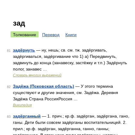
зад
Толкование
Перевод
Книги
задёрнуть
— ну, нешь; св. см. тж. задёргивать,
81
задёргиваться, задёргивание что 1) а) Передвинуть,
задвинуть до конца (занавеску, застёжку и т.п.) Задёрнуть
полог, занавес …
Словарь многих выражений
Задёжа (Псковская область)
— У этого термина
82
существуют и другие значения, см. Задёжа. Деревня
Задёжа Страна РоссияРоссия …
Википедия
задёрганный
— 1. прич.; кр.ф. задёрган, задёргана, гано,
83
ганы. Дети были совсем задёрганы воспитательницей. 2.
прил.; кр.ф. задёрган, задёрганна, ганно, ганны;