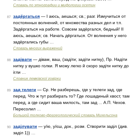
Словарь по этнографии и мифологии осетин
задёргаться
— I аюсь, аешься; св.; разг. Измучиться от
87
постоянных волнений, от множества разных дел и т.п.
Задёргаться на работе. Совсем задёргался, бедный! II
аюсь, аешься; св. Начать дёргаться. От волнения у него
задёргались губы …
Словарь многих выражений
задівати
— дівам, ваш, (задіти; задіти нитку), Пр. Надіти
88
нитку у вушко голки. Я можу легко й скоро задіти нитку до
ігли …
Словник лемківскої говірки
зад телеги
— Ср. Не разберешь, где у телеги зад, где
89
перед. Что ж тут разбирать то? Где лошадиный хвост, там
перед, а где сидит ваша милость, там зад ... А.П. Чехов.
Пересолил …
Большой толково-фразеологический словарь Михельсона
заділувати
— у/ю, у/єш, док., розм. Створити заділ (див.
90
заділ 1)) …