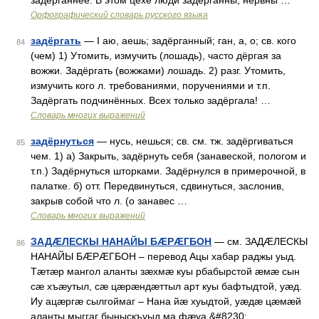
задёрганнее. В этом цехе люди задёрганны, нервны …
Орфографический словарь русского языка
задёргать
— I аю, аешь; задёрганный; ган, а, о; св. кого
84
(чем) 1) Утомить, измучить (лошадь), часто дёргая за
вожжи. Задёргать (вожжами) лошадь. 2) разг. Утомить,
измучить кого л. требованиями, поручениями и т.п.
Задёргать подчинённых. Всех только задёргала! …
Словарь многих выражений
задёрнуться
— нусь, нешься; св. см. тж. задёргиваться
85
чем. 1) а) Закрыть, задёрнуть себя (занавеской, пологом и
т.п.) Задёрнуться шторками. Задёрнулся в примерочной, в
палатке. б) отт. Передвинуться, сдвинуться, заслонив,
закрыв собой что л. (о занавес …
Словарь многих выражений
ЗАДÆЛЕСКЫ НАНАЙЫ БÆРÆГБОН
— см. ЗАДÆЛЕСКЫ
86
НАНАЙЫ БÆРÆГБОН – перевод Ацы хабар раджы уыд.
Тæтæр мангол аланты зæхмæ куы рбабырстой æмæ сын
сæ хъæутыл, сæ цæрæндæттыл арт куы бафтыдтой, уæд.
Иу ацæргæ сылгоймаг – Нана йæ хуыдтой, уæдæ цæмæй
аланты мыггаг быныскъуыд ма фæуа,&#8230; …